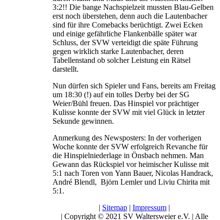
3:2!! Die bange Nachspielzeit mussten Blau-Gelben
erst noch überstehen, denn auch die Lautenbacher
sind für ihre Comebacks berüchtigt. Zwei Ecken
und einige gefährliche Flankenbälle später war
Schluss, der SVW verteidigt die späte Führung
gegen wirklich starke Lautenbacher, deren
Tabellenstand ob solcher Leistung ein Rätsel
darstellt.
Nun dürfen sich Spieler und Fans, bereits am Freitag
um 18:30 (!) auf ein tolles Derby bei der SG
Weier/Bühl freuen. Das Hinspiel vor prächtiger
Kulisse konnte der SVW mit viel Glück in letzter
Sekunde gewinnen.
Anmerkung des Newsposters: In der vorherigen
Woche konnte der SVW erfolgreich Revanche für
die Hinspielniederlage in Önsbach nehmen. Man
Gewann das Rückspiel vor heimischer Kulisse mit
5:1 nach Toren von Yann Bauer, Nicolas Handrack,
André Blendl, Björn Lemler und Liviu Chirita mit
5:1.
|
Sitemap
|
Impressum
|
| Copyright © 2021 SV Waltersweier e.V. | Alle