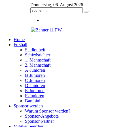
Donnerstag, 06. August 2026
Home
Fußball
Stadionheft
Schiedsrichter
1. Mannschaft
2. Mannschaft
A-Junioren
B-Junioren
C-Junioren
D-Junioren
E-Junioren
F-Junioren
Bambini
Sponsor werden
Warum Sponsor werden?
Sponsor-Angebote
Sponsor-Partner
Mitglied werden