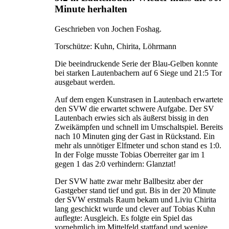
Minute herhalten
Geschrieben von Jochen Foshag.
Torschütze: Kuhn, Chirita, Löhrmann
Die beeindruckende Serie der Blau-Gelben konnte
bei starken Lautenbachern auf 6 Siege und 21:5 Tor
ausgebaut werden.
Auf dem engen Kunstrasen in Lautenbach erwartete
den SVW die erwartet schwere Aufgabe. Der SV
Lautenbach erwies sich als äußerst bissig in den
Zweikämpfen und schnell im Umschaltspiel. Bereits
nach 10 Minuten ging der Gast in Rückstand. Ein
mehr als unnötiger Elfmeter und schon stand es 1:0.
In der Folge musste Tobias Oberreiter gar im 1
gegen 1 das 2:0 verhindern: Glanztat!
Der SVW hatte zwar mehr Ballbesitz aber der
Gastgeber stand tief und gut. Bis in der 20 Minute
der SVW erstmals Raum bekam und Liviu Chirita
lang geschickt wurde und clever auf Tobias Kuhn
auflegte: Ausgleich. Es folgte ein Spiel das
vornehmlich im Mittelfeld stattfand und wenige