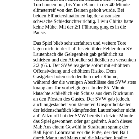
Torchancen bot, bis Yann Bauer in der 40 Minute
elfmeterreif von den Beinen geholt wurde. Bei
beiden Elfmetersituationen lag der ansonsten
schwache Schiedsrichter richtig. Liviu Chirita hatte
keine Mühe. Mit der 2:1 Führung ging es in die
Pause.
Das Spiel blieb sehr zerfahren und weitere Tore
lagen nicht in der Luft bis ein übler Fehler dem SV
Lautenbach die Gelegenheit gab gefährlich zu
schießen und den Abpraller schließlich zu versenken
2:2 (65.). Der SVW reagierte sofort mit erhöhtem
Offensivdrang und erhöhtem Risiko. Dem
Gastgeber boten sich deutlich mehr Räume,
während der die wenigen Abschlüsse des SVW stets
knapp am Tor vorbei gingen. In der 85. Minute
klatschte schließlich ein Schuss aus dem Rückraum
an den Pfosten des Gastes. Der SVW gab jedoch,
auch angestachelt von kleineren Unsportlichkeiten
der leidenschaftlich kämpfenden Lautenbacher nicht
auf. Allzu oft hat der SVW bereits in letzter Minute
das Spiel gewonnen oder gar gedreht. Auch dieses
Mal: Aus einem Gewühl in Strafraum sprang der
Ball Björn Löhrmann vor die Füße, der den Ball
durch Mann und Maus und die Maschen knallte.