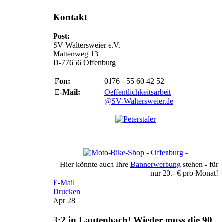
Kontakt
Post:
SV Waltersweier e.V.
Mattenweg 13
D-77656 Offenburg
Fon:
0176 - 55 60 42 52
E-Mail:
Oeffentlichkeitsarbeit
@SV-Waltersweier.de
Hier könnte auch Ihre
Bannerwerbung
stehen - für
nur 20.- € pro Monat!
E-Mail
Drucken
Apr
28
3:2 in Lautenbach! Wieder muss die 90.