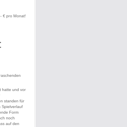
.- € pro Monat!
t
rraschenden
t hatte und vor
r
en standen für
 Spielverlauf
agende Form
sch noch
ass auf den