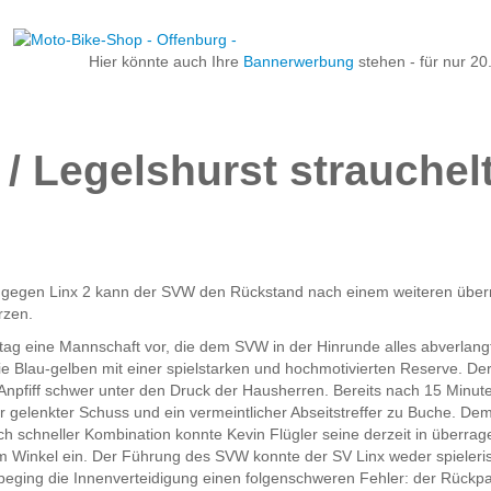
Hier könnte auch Ihre
Bannerwerbung
stehen - für nur 20
 / Legelshurst strauchel
eg gegen Linx 2 kann der SVW den Rückstand nach einem weiteren übe
rzen.
tag eine Mannschaft vor, die dem SVW in der Hinrunde alles abverlang
ie Blau-gelben mit einer spielstarken und hochmotivierten Reserve. De
h Anpfiff schwer unter den Druck der Hausherren. Bereits nach 15 Minut
r gelenkter Schuss und ein vermeintlicher Abseitstreffer zu Buche. Dem
ach schneller Kombination konnte Kevin Flügler seine derzeit in überr
em Winkel ein. Der Führung des SVW konnte der SV Linx weder spieleri
beging die Innenverteidigung einen folgenschweren Fehler: der Rückp