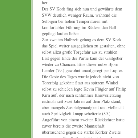
her.
Der SV Kork fing sich nun und gewährte dem
SVW deutlich weniger Raum, während die
Selbigen bei hohen Temperaturen mit
komfortabler Führung im Rücken den Ball
gepflegt laufen ließen.
Zur zweiten Halbzeit gelang es dem SV Kork
das Spiel weiter ausgeglichen zu gestalten, ohne
selbst allzu große Torgefahr aus zu strahlen.
Erst gegen Ende der Partie kam der Gastgeber
wieder zu Chancen. Eine dieser nutze Björn
Lemler (79.) gewohnt unaufgeregt per Lupfer.
Die Geste des Tages wurde jedoch nicht von
Torerfolg gekrönt: Statt aus spitzem Winkel
selbst zu schießen legte Kevin Flügler auf Philip
Kirn auf, der nach schlimmer Knieverletzung
erstmals seit zwei Jahren auf dem Platz stand,
aber mangels Zuspielgenauigkeit und vielleicht
auch Spritzigkeit knapp scheiterte (89.).
Angeführt von einem zweiten Rückkehrer hatte
zuvor bereits die zweite Mannschaft
überraschend gegen die starke Korker Zweite