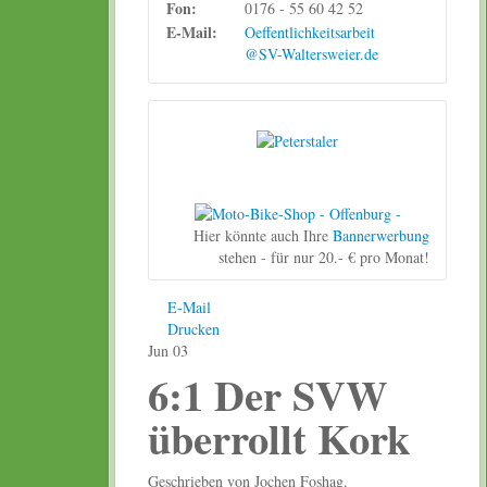
Fon:
0176 - 55 60 42 52
E-Mail:
Oeffentlichkeitsarbeit
@SV-Waltersweier.de
Hier könnte auch Ihre
Bannerwerbung
stehen - für nur 20.- € pro Monat!
E-Mail
Drucken
Jun
03
6:1 Der SVW
überrollt Kork
Geschrieben von Jochen Foshag.