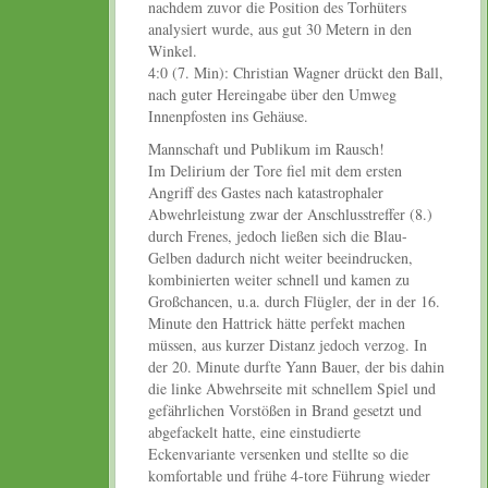
nachdem zuvor die Position des Torhüters
analysiert wurde, aus gut 30 Metern in den
Winkel.
4:0 (7. Min): Christian Wagner drückt den Ball,
nach guter Hereingabe über den Umweg
Innenpfosten ins Gehäuse.
Mannschaft und Publikum im Rausch!
Im Delirium der Tore fiel mit dem ersten
Angriff des Gastes nach katastrophaler
Abwehrleistung zwar der Anschlusstreffer (8.)
durch Frenes, jedoch ließen sich die Blau-
Gelben dadurch nicht weiter beeindrucken,
kombinierten weiter schnell und kamen zu
Großchancen, u.a. durch Flügler, der in der 16.
Minute den Hattrick hätte perfekt machen
müssen, aus kurzer Distanz jedoch verzog. In
der 20. Minute durfte Yann Bauer, der bis dahin
die linke Abwehrseite mit schnellem Spiel und
gefährlichen Vorstößen in Brand gesetzt und
abgefackelt hatte, eine einstudierte
Eckenvariante versenken und stellte so die
komfortable und frühe 4-tore Führung wieder