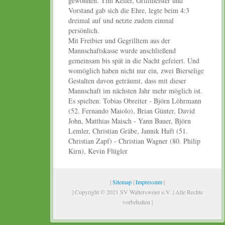
gewonnen. Tim Keller, Grillmeister und
Vorstand gab sich die Ehre, legte beim 4:3
dreimal auf und netzte zudem einmal
persönlich.
Mit Freibier und Gegrilltem aus der
Mannschaftskasse wurde anschließend
gemeinsam bis spät in die Nacht gefeiert. Und
womöglich haben nicht nur ein, zwei Bierselige
Gestalten davon geträumt, dass mit dieser
Mannschaft im nächsten Jahr mehr möglich ist.
Es spielten: Tobias Obreiter - Björn Löhrmann
(52. Fernando Maiolo), Brian Günter, David
John, Matthias Maisch - Yann Bauer, Björn
Lemler, Christian Gräbe, Jannik Huft (51.
Christian Zapf) - Christian Wagner (80. Philip
Kirn), Kevin Flügler
|
Sitemap
|
Impressum
|
| Copyright © 2021 SV Waltersweier e.V. | Alle Rechte
vorbehalten |